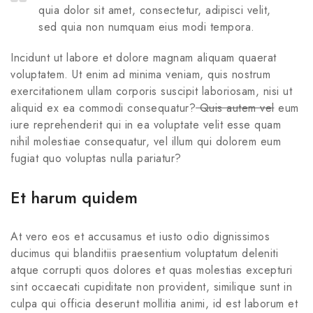
quia dolor sit amet, consectetur, adipisci velit,
sed quia non numquam eius modi tempora.
Incidunt ut labore et dolore magnam aliquam quaerat
voluptatem. Ut enim ad minima veniam, quis nostrum
exercitationem ullam corporis suscipit laboriosam, nisi ut
aliquid ex ea commodi consequatur?
Quis autem vel
eum
iure reprehenderit qui in ea voluptate velit esse quam
nihil molestiae consequatur, vel illum qui dolorem eum
fugiat quo voluptas nulla pariatur?
Et harum quidem
At vero eos et accusamus et iusto odio dignissimos
ducimus qui blanditiis praesentium voluptatum deleniti
atque corrupti quos dolores et quas molestias excepturi
sint occaecati cupiditate non provident, similique sunt in
culpa qui officia deserunt mollitia animi, id est laborum et